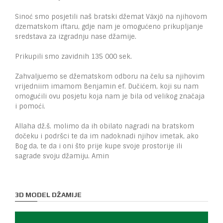
Sinoć smo posjetili naš bratski džemat Växjö na njihovom
dzematskom iftaru, gdje nam je omogućeno prikupljanje
sredstava za izgradnju nase džamije.
Prikupili smo zavidnih 135 000 sek.
Zahvaljuemo se džematskom odboru na čelu sa njihovim
vrijedniim imamom Benjamin ef. Dučićem, koji su nam
omogućili ovu posjetu koja nam je bila od velikog značaja
i pomoći.
Allaha dž.š. molimo da ih obilato nagradi na bratskom
dočeku i podršci te da im nadoknadi njihov imetak, ako
Bog da, te da i oni što prije kupe svoje prostorije ili
sagrade svoju džamiju. Amin
3D MODEL DŽAMIJE