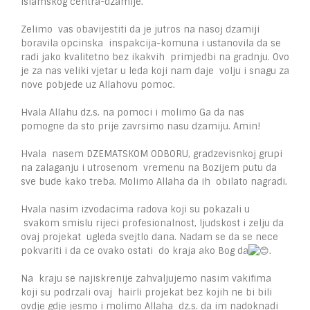
islamskog centra-dzamije.
Zelimo vas obavijestiti da je jutros na nasoj dzamiji
boravila opcinska inspakcija-komuna i ustanovila da se
radi jako kvalitetno bez ikakvih primjedbi na gradnju. Ovo
je za nas veliki vjetar u leda koji nam daje volju i snagu za
nove pobjede uz Allahovu pomoc.
Hvala Allahu dz.s. na pomoci i molimo Ga da nas
pomogne da sto prije zavrsimo nasu dzamiju. Amin!
Hvala nasem DZEMATSKOM ODBORU, gradzevisnkoj grupi
na zalaganju i utrosenom vremenu na Bozijem putu da
sve bude kako treba. Molimo Allaha da ih obilato nagradi.
Hvala nasim izvodacima radova koji su pokazali u
svakom smislu rijeci profesionalnost, ljudskost i zelju da
ovaj projekat ugleda svejtlo dana. Nadam se da se nece
pokvariti i da ce ovako ostati do kraja ako Bog da
.
Na kraju se najiskrenije zahvaljujemo nasim vakifima
koji su podrzali ovaj hairli projekat bez kojih ne bi bili
ovdje gdje jesmo i molimo Allaha dz.s. da im nadoknadi