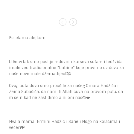
Esselamu alejkum
U četvrtak smo poslije redovnih kurseva sufare i tedžvida
imale vec tradicionalne ”babine” koje pravimo uz dovu za
naše nove male džematlije👶🥰.
Ovog puta dovu smo proučile za našeg Omara Hadžića i
Zeina Subašića, da nam ih Allah cuva na pravom putu, da
ih se nikad ne zastidimo a ni oni nas🤲❤️
Hvala mama Ermini Hadzic i Saneli Nogo na kolačima i
večeri💝