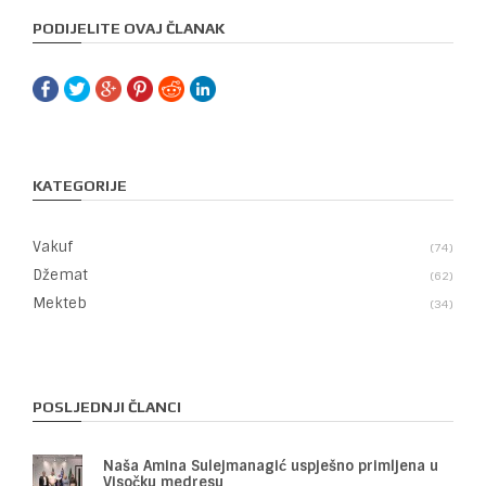
PODIJELITE OVAJ ČLANAK
KATEGORIJE
Vakuf
74
Džemat
62
Mekteb
34
POSLJEDNJI ČLANCI
Naša Amina Sulejmanagić uspješno primljena u
Visočku medresu