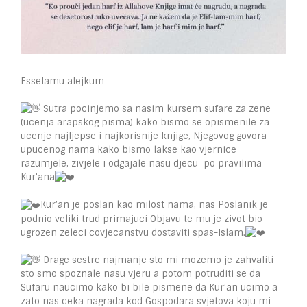
Esselamu alejkum
Sutra pocinjemo sa nasim kursem sufare za zene
(ucenja arapskog pisma) kako bismo se opismenile za
ucenje najljepse i najkorisnije knjige, Njegovog govora
upucenog nama kako bismo lakse kao vjernice
razumjele, zivjele i odgajale nasu djecu po pravilima
Kur’ana
Kur’an je poslan kao milost nama, nas Poslanik je
podnio veliki trud primajuci Objavu te mu je zivot bio
ugrozen zeleci covjecanstvu dostaviti spas-Islam.
Drage sestre najmanje sto mi mozemo je zahvaliti
sto smo spoznale nasu vjeru a potom potruditi se da
Sufaru naucimo kako bi bile pismene da Kur’an ucimo a
zato nas ceka nagrada kod Gospodara svjetova koju mi