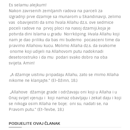
Es selamu alejkum!
Nakon zavrsenih zemljanih radova na parceli za
izgradnji prve dzamije sa munarom u Skandinaviji, zelimo
vas obavijestiti da smo hvala Allahu dz.s. ove sedmice
poceli radove na prvoj ploci na nasoj dzamiji,koja je
potvrda dini Islama u gradu Norrköping. Hvala Allahu koji
nam je dao priliku da bas mi budemo pocasceni time da
pravimo Allahovu kucu. Molimo Allaha dz.s. da svakome
onome koji udijeli na Allahovom putu nadoknadi
desetorostruko i da mu podari svako dobro na oba
svijeta. Amin!
„A džamije uistinu pripadaju Allahu, zato se mimo Allaha
nikome ne klanjajte.“ (El-Džinn, 18.)
„Allahove džamije grade i održavaju oni koji u Allaha i u
Onaj svijet vjeruju i koji namaz obavljaju i zekat daju i koji
se nikoga osim Allaha ne boje; oni su, nadati se, na
Pravom putu.“ (Et-Tevbe, 18.)
PODIJELITE OVAJ ČLANAK