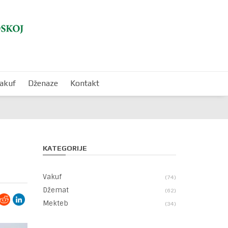
akuf
Dženaze
Kontakt
KATEGORIJE
Vakuf
74
Džemat
62
Mekteb
34