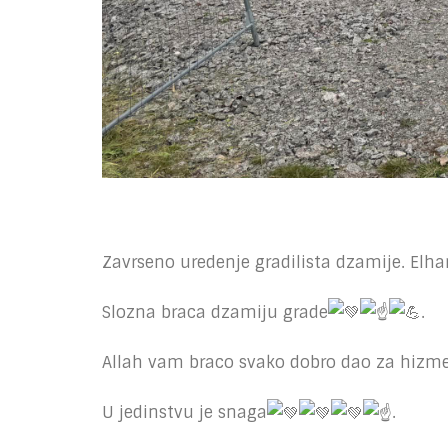
Zavrseno uredenje gradilista dzamije. Elha
Slozna braca dzamiju grade
.
Allah vam braco svako dobro dao za hizme
U jedinstvu je snaga
.