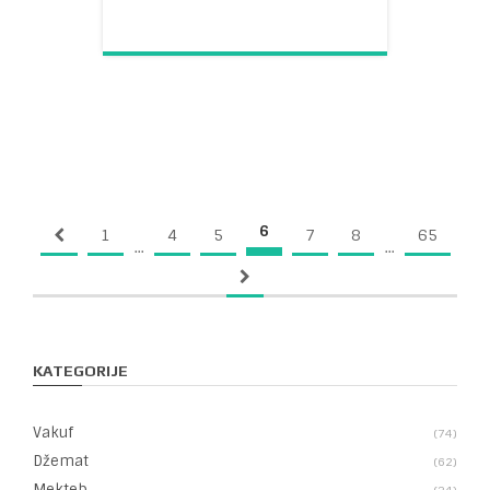
6
1
4
5
7
8
65
...
...
KATEGORIJE
Vakuf
74
Džemat
62
Mekteb
34